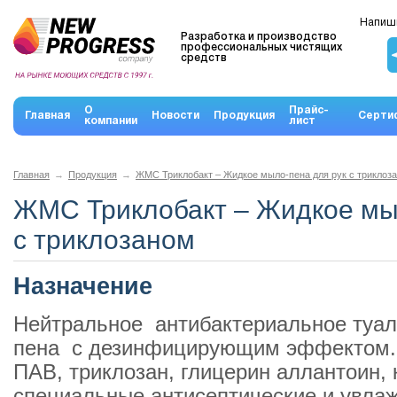
Напиши
Разработка и производство
профессиональных чистящих
средств
О
Прайс-
Главная
Новости
Продукция
Серти
компании
лист
Главная
→
Продукция
→
ЖМС Триклобакт – Жидкое мыло-пена для рук с триклоз
ЖМС Триклобакт – Жидкое мы
с триклозаном
Назначение
Нейтральное антибактериальное туал
пена с дезинфицирующим эффектом.
ПАВ, триклозан, глицерин аллантоин, 
специальные антисептические и увла